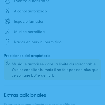
🎂
Eventos autorizados
🥂
Alcohol autorizado
🚭
Espacio fumador
🎶
Música permitida
🩱
Nadar en burkini permitido
Precisiones del propietario:
Musique autorisée dans la limite du raisonnable.
Voisins conciliants, mais il ne fait pas non plus que
ce soit une boîte de nuit.
Extras adicionales
Estos extras son ofrecidos por el anfitrión.