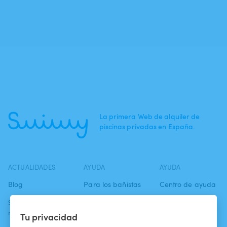
La primera Web de alquiler de
piscinas privadas en España.
ACTUALIDADES
AYUDA
AYUDA
Blog
Para los bañistas
Centro de ayuda
Swimmy en los
Para los
Condiciones de
medios
propietarios
uso
Tu privacidad