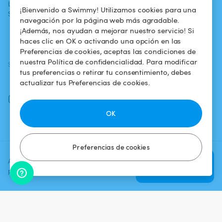
La aventura
Alquilar mi
Política de
¡Bienvenido a Swimmy! Utilizamos cookies para una
Swimmy
piscina
confidencialidad
navegación por la página web más agradable.
¡Además, nos ayudan a mejorar nuestro servicio! Si
¿Cómo funciona?
Aviso legal
haces clic en OK o activando una opción en las
Preferencias de cookies, aceptas las condiciones de
nuestra Política de confidencialidad. Para modificar
SÍGUENOS
DESCARGAR LA APP
tus preferencias o retirar tu consentimiento, debes
Facebook
actualizar tus Preferencias de cookies.
Instagram
OK
Preferencias de cookies
Agrega una fecha y un horario
Verificar
para ver el precio
disponibilidad