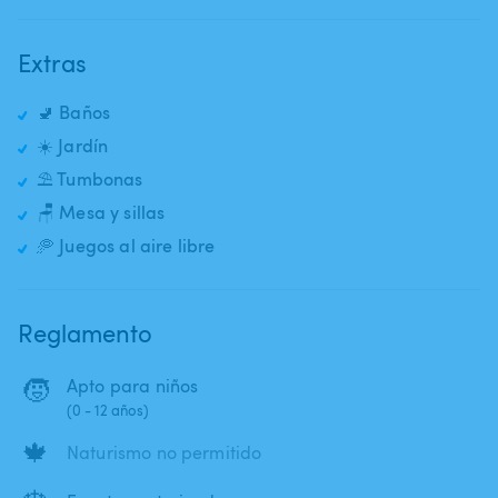
Extras
🚽 Baños
☀️ Jardín
⛱️ Tumbonas
🪑 Mesa y sillas
🥏 Juegos al aire libre
Reglamento
🧒
Apto para niños
(0 - 12 años)
🍁
Naturismo no permitido