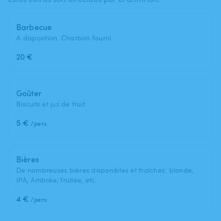
Barbecue
A disposition. Charbon fourni
20 €
Goûter
Biscuits et jus de fruit
5 €
/pers.
Bières
De nombreuses bières disponibles et fraîches: blonde,
IPA, Ambrée, fruitée, etc.
4 €
/pers.