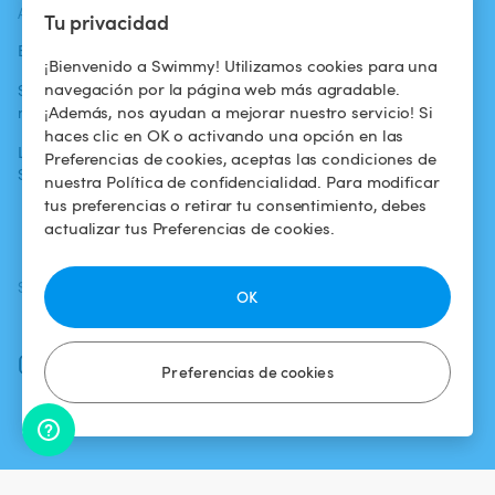
ACTUALIDADES
AYUDA
AYUDA
Tu privacidad
Blog
Para los bañistas
Centro de ayuda
¡Bienvenido a Swimmy! Utilizamos cookies para una
navegación por la página web más agradable.
Swimmy en los
Para los
Condiciones de
¡Además, nos ayudan a mejorar nuestro servicio! Si
medios
propietarios
uso
haces clic en OK o activando una opción en las
La aventura
Alquilar mi
Política de
Preferencias de cookies, aceptas las condiciones de
Swimmy
piscina
confidencialidad
nuestra Política de confidencialidad. Para modificar
tus preferencias o retirar tu consentimiento, debes
¿Cómo funciona?
Aviso legal
actualizar tus Preferencias de cookies.
SÍGUENOS
DESCARGAR LA APP
OK
Facebook
Instagram
Preferencias de cookies