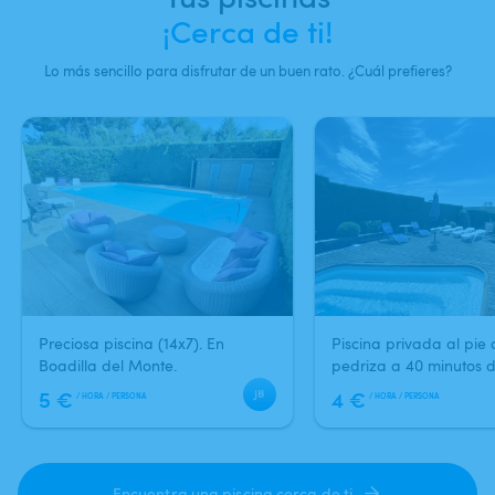
¡Cerca de ti!
Lo más sencillo para disfrutar de un buen rato. ¿Cuál prefieres?
Alquila fácilmente tu piscina
Disfruta tú también de Swimmy
Preciosa piscina (14x7). En
Piscina privada al pie 
Boadilla del Monte.
pedriza a 40 minutos 
5 €
4 €
/ HORA / PERSONA
/ HORA / PERSONA
Encuentra una piscina cerca de ti