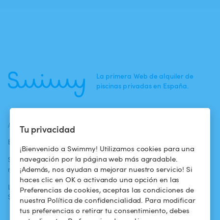
La primera Web de alquiler de
piscinas privadas en España.
ACTUALIDADES
AYUDA
AYUDA
Tu privacidad
Blog
Para los bañistas
Centro de ayuda
¡Bienvenido a Swimmy! Utilizamos cookies para una
navegación por la página web más agradable.
Swimmy en los
Para los
Condiciones de
¡Además, nos ayudan a mejorar nuestro servicio! Si
medios
propietarios
uso
haces clic en OK o activando una opción en las
La aventura
Alquilar mi
Política de
Preferencias de cookies, aceptas las condiciones de
Swimmy
piscina
confidencialidad
nuestra Política de confidencialidad. Para modificar
tus preferencias o retirar tu consentimiento, debes
¿Cómo funciona?
Aviso legal