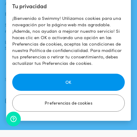
ACTUALIDADES
AYUDA
AYUDA
Tu privacidad
Blog
Para los bañistas
Centro de ayuda
¡Bienvenido a Swimmy! Utilizamos cookies para una
navegación por la página web más agradable.
Swimmy en los
Para los
Condiciones de
¡Además, nos ayudan a mejorar nuestro servicio! Si
medios
propietarios
uso
haces clic en OK o activando una opción en las
La aventura
Alquilar mi
Política de
Preferencias de cookies, aceptas las condiciones de
Swimmy
piscina
confidencialidad
nuestra Política de confidencialidad. Para modificar
tus preferencias o retirar tu consentimiento, debes
¿Cómo funciona?
Aviso legal
actualizar tus Preferencias de cookies.
SÍGUENOS
DESCARGAR LA APP
OK
Facebook
Instagram
Preferencias de cookies