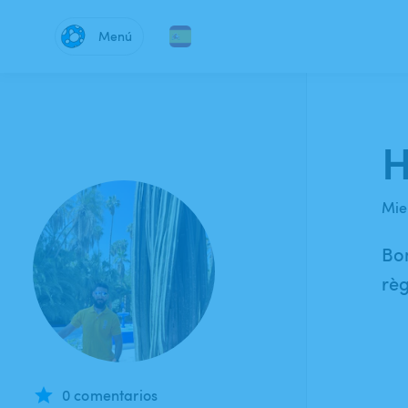
Menú
H
Mie
Bon
règ
0 comentarios