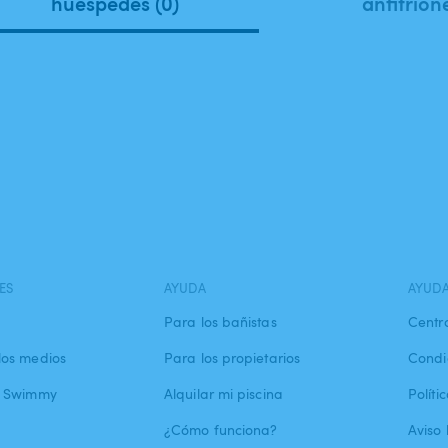
huéspedes (0)
anfitrion
ES
AYUDA
AYUD
Para los bañistas
Centr
los medios
Para los propietarios
Condi
a Swimmy
Alquilar mi piscina
Políti
¿Cómo funciona?
Aviso 