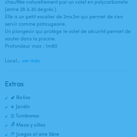
chauffée naturellement par un volet en polycarbonate
(entre 28 à 30 degrés ).
Elle a un petit escalier de 2mx2m qui permet de s'en
servir comme pataugeoire.
Un plongeoir qui protège le volet de sécurité permet de
sauter dans la piscine.
Profondeur max : 1m60
Local…
ver más
Extras
🚽 Baños
☀️ Jardín
⛱️ Tumbonas
🪑 Mesa y sillas
🥏 Juegos al aire libre