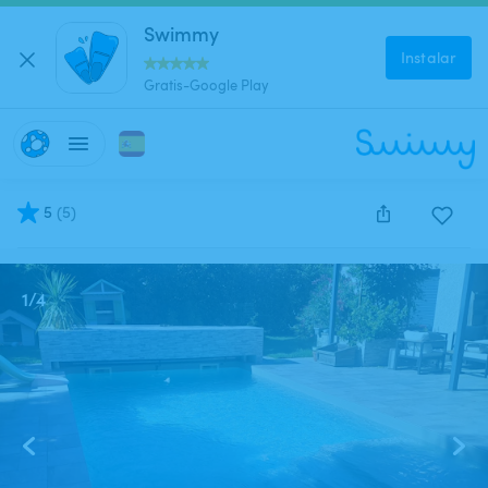
Swimmy
Instalar
Gratis-Google Play
5
(
5
)
Este anuncio está cerrado y no se puede reservar.
1
/
4