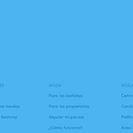
ES
AYUDA
AYUD
Para los bañistas
Centr
los medios
Para los propietarios
Condi
a Swimmy
Alquilar mi piscina
Políti
¿Cómo funciona?
Aviso 