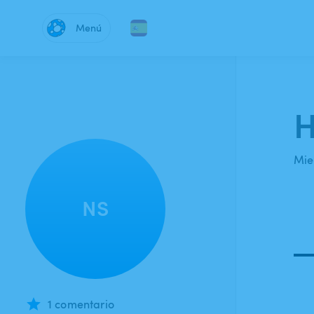
Menú
H
Mie
NS
1 comentario