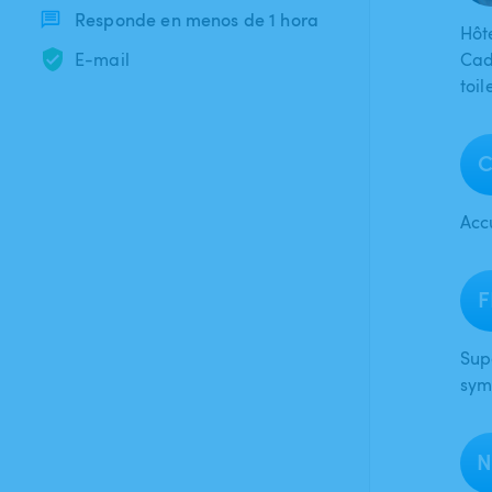
Responde en menos de 1 hora
Hôte
E-mail
Cad
toil
C
Acc
F
Supe
sym
N