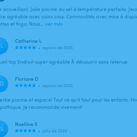
 accueillant. Jolie piscine au sel à température parfaite. Jeux
re agréable avec coins cosy. Commodités avec mise à dispos
ettes et frigo. Nous…
ver más
Catherine L
L
•
agosto de 2025
ueil top Endroit super agréable À découvrir sans retenue
Floriane D
D
•
agosto de 2025
rbe piscine et espace! Tout ce qu'il faut pour les enfants. Hot
pathique. Je recommande vivement!
Noelline S
S
•
julio de 2024