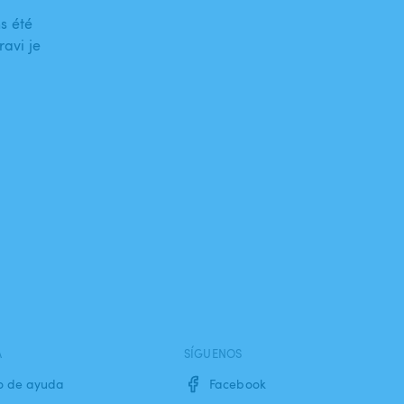
s été
ravi je
A
SÍGUENOS
o de ayuda
Facebook