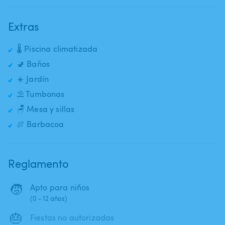
Extras
🌡️ Piscina climatizada
🚽 Baños
☀️ Jardín
⛱️ Tumbonas
🪑 Mesa y sillas
🍖 Barbacoa
Reglamento
🧒
Apto para niños
(0 - 12 años)
🎂
Fiestas no autorizadas