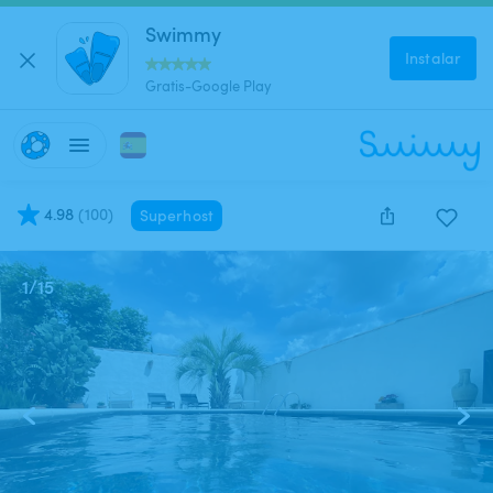
Swimmy
Instalar
Gratis-Google Play
4.98
(
100
)
Superhost
1
/
15