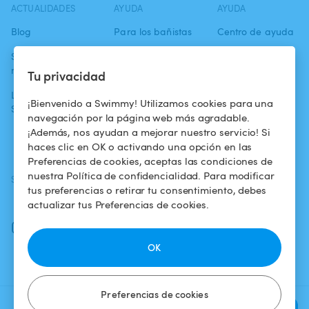
ACTUALIDADES
AYUDA
AYUDA
Blog
Para los bañistas
Centro de ayuda
Swimmy en los
Para los
Condiciones de
medios
propietarios
uso
Tu privacidad
La aventura
Alquilar mi
Política de
¡Bienvenido a Swimmy! Utilizamos cookies para una
Swimmy
piscina
confidencialidad
navegación por la página web más agradable.
¡Además, nos ayudan a mejorar nuestro servicio! Si
¿Cómo funciona?
Aviso legal
haces clic en OK o activando una opción en las
Preferencias de cookies, aceptas las condiciones de
nuestra Política de confidencialidad. Para modificar
SÍGUENOS
DESCARGAR LA APP
tus preferencias o retirar tu consentimiento, debes
Facebook
actualizar tus Preferencias de cookies.
Instagram
OK
Preferencias de cookies