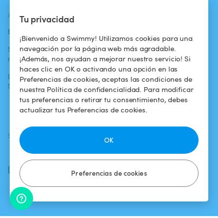
ACTUALIDADES
AYUDA
AYUDA
Tu privacidad
Blog
Para los bañistas
Centro de ayuda
¡Bienvenido a Swimmy! Utilizamos cookies para una
navegación por la página web más agradable.
Swimmy en los
Para los
Condiciones de
¡Además, nos ayudan a mejorar nuestro servicio! Si
medios
propietarios
uso
haces clic en OK o activando una opción en las
La aventura
Alquilar mi
Política de
Preferencias de cookies, aceptas las condiciones de
Swimmy
piscina
confidencialidad
nuestra Política de confidencialidad. Para modificar
tus preferencias o retirar tu consentimiento, debes
¿Cómo funciona?
Aviso legal
actualizar tus Preferencias de cookies.
SÍGUENOS
DESCARGAR LA APP
OK
Facebook
Instagram
Preferencias de cookies