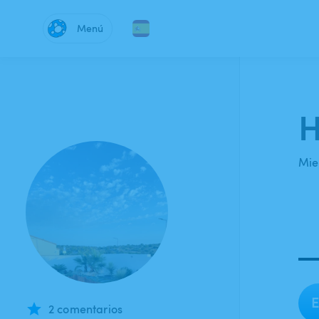
Menú
H
Mie
E
2 comentarios