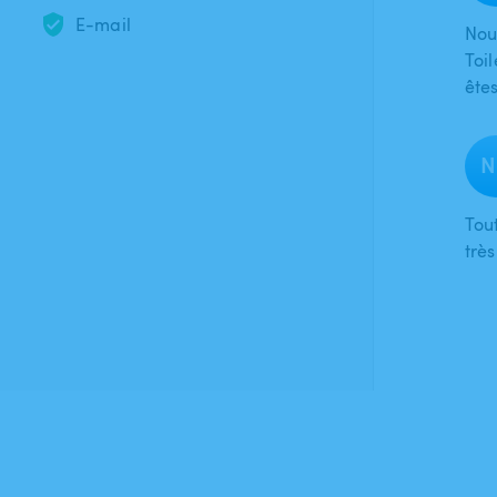
E-mail
Nou
Toil
ête
N
Tout
trè