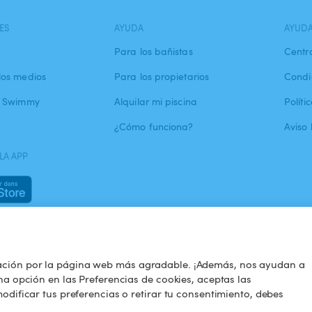
ES
AYUDA
AYUD
Para los bañistas
Centr
los medios
Para los propietarios
Condi
a Swimmy
Alquilar mi piscina
Políti
¿Cómo funciona?
Aviso 
LA APP
ación por la página web más agradable. ¡Además, nos ayudan a
na opción en las Preferencias de cookies, aceptas las
odificar tus preferencias o retirar tu consentimiento, debes