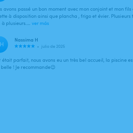
s avons passé un bon moment avec mon conjoint et mon fils 
ette à disposition ainsi que plancha , frigo et évier. Plusieurs 
s à plusieurs.…
ver más
Nassima H
H
•
julio de 2025
 était parfait, nous avons eu un très bel accueil, la piscine es
s belle ! Je recommande😉