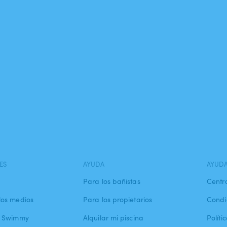
ES
AYUDA
AYUD
Para los bañistas
Centr
los medios
Para los propietarios
Condi
a Swimmy
Alquilar mi piscina
Políti