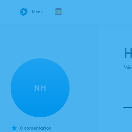
Menú
H
Mie
NH
0 comentarios