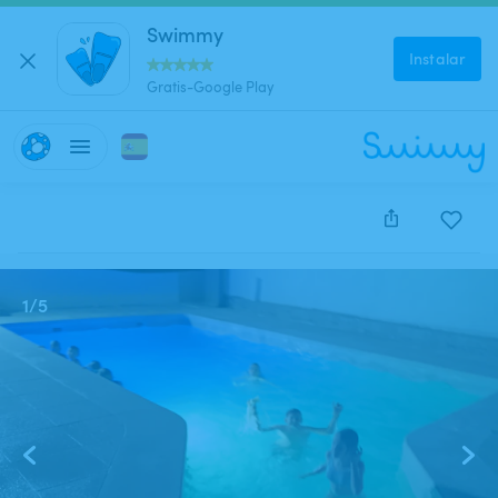
Swimmy
Instalar
Gratis-Google Play
Este anuncio está cerrado y no se puede reservar.
1
/
5