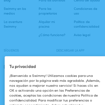
Blog
Para los bañistas
Centro de ayuda
Swimmy en los
Para los
Condiciones de
medios
propietarios
uso
La aventura
Alquilar mi
Política de
Swimmy
piscina
confidencialidad
¿Cómo funciona?
Aviso legal
SÍGUENOS
DESCARGAR LA APP
Facebook
Tu privacidad
Instagram
¡Bienvenido a Swimmy! Utilizamos cookies para una
navegación por la página web más agradable. ¡Además,
nos ayudan a mejorar nuestro servicio! Si haces clic en
OK o activando una opción en las Preferencias de
cookies, aceptas las condiciones de nuestra Política de
confidencialidad. Para modificar tus preferencias o