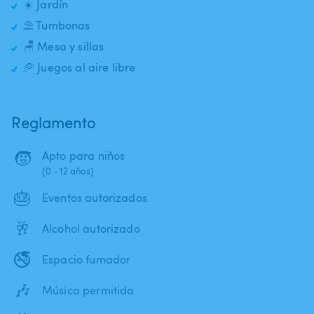
☀️ Jardín
⛱️ Tumbonas
🪑 Mesa y sillas
🥏 Juegos al aire libre
Reglamento
🧒
Apto para niños
(0 - 12 años)
🎂
Eventos autorizados
🥂
Alcohol autorizado
🚭
Espacio fumador
🎶
Música permitida