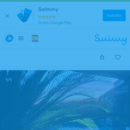
Swimmy
Instalar
Gratis-Google Play
Este anuncio está cerrado y no se puede reservar.
1
/
1