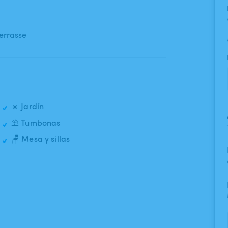
errasse
☀️ Jardín
⛱️ Tumbonas
🪑 Mesa y sillas