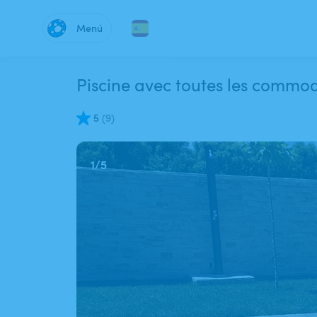
Menú
Piscine avec toutes les commod
5
(
9
)
1
/
5