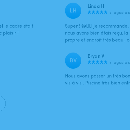
Linda H
LH
•
agosto 
t le cadre était
Super ! 😁👍🏻 Je recommande, 
plaisir !
nous avons bien étais reçu, la p
propre et endroit très beau , 
Bryan V
BV
•
agosto 
Nous avons passer un très bo
vis à vis . Piscine très bien 