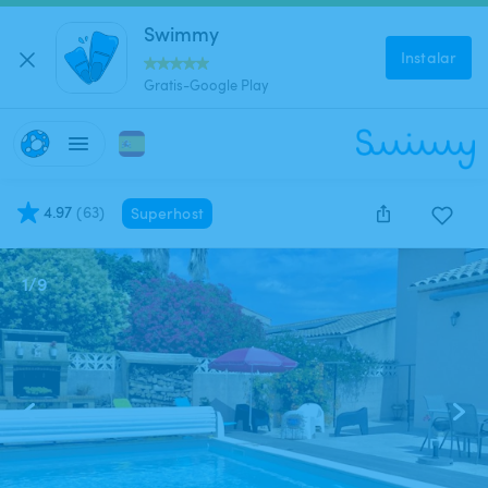
Swimmy
Instalar
Gratis-Google Play
4.97
(
63
)
Superhost
1
/
9