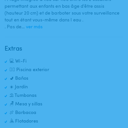
permettant aux enfants en bas âge d'être assis
(hauteur 20 cm) et de barboter sous votre surveillance
tout en étant vous-même dans l eau .
. Pas de…
ver más
Extras
💻 Wi-Fi
🏊‍♂️ Piscina exterior
🚽 Baños
☀️ Jardín
⛱️ Tumbonas
🪑 Mesa y sillas
🍖 Barbacoa
🤽 Flotadores