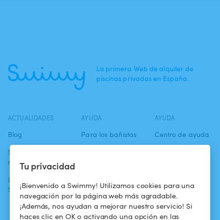
La primera Web de alquiler de
piscinas privadas en España.
ACTUALIDADES
AYUDA
AYUDA
Blog
Para los bañistas
Centro de ayuda
Swimmy en los
Para los
Condiciones de
medios
propietarios
uso
Tu privacidad
La aventura
Alquilar mi
Política de
¡Bienvenido a Swimmy! Utilizamos cookies para una
Swimmy
piscina
confidencialidad
navegación por la página web más agradable.
¡Además, nos ayudan a mejorar nuestro servicio! Si
¿Cómo funciona?
Aviso legal
haces clic en OK o activando una opción en las