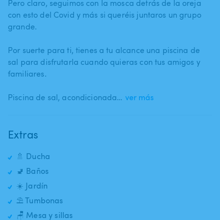
Pero claro​,​ seguimos con la mosca detrás de la oreja
con esto del Covid y más si queréis juntaros un grupo
grande.
Por suerte para ti​,​ tienes a tu alcance una piscina de
sal para disfrutarla cuando quieras con tus amigos y
familiares.
Piscina de sal​,​ acondicionada…
ver más
Extras
🚿 Ducha
🚽 Baños
☀️ Jardín
⛱️ Tumbonas
🪑 Mesa y sillas