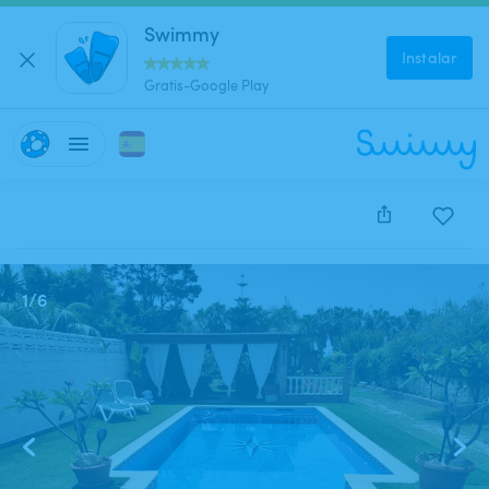
Swimmy
Instalar
Gratis-Google Play
Este anuncio está cerrado y no se puede reservar.
1
/
6