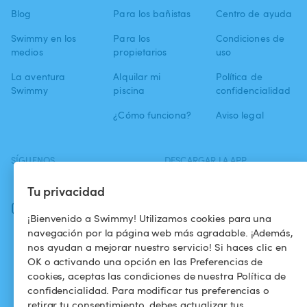
Blog
Para los bañistas
Centro de ayuda
Swimmy en los
Para los
Condiciones de
medios
propietarios
uso
La aventura
Alquilar mi
Política de
Swimmy
piscina
confidencialidad
¿Cómo funciona?
Aviso legal
SÍGUENOS
DESCARGAR LA APP
Facebook
Tu privacidad
Instagram
¡Bienvenido a Swimmy! Utilizamos cookies para una
navegación por la página web más agradable. ¡Además,
nos ayudan a mejorar nuestro servicio! Si haces clic en
OK o activando una opción en las Preferencias de
cookies, aceptas las condiciones de nuestra Política de
confidencialidad. Para modificar tus preferencias o
retirar tu consentimiento, debes actualizar tus