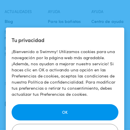
ACTUALIDADES
AYUDA
AYUDA
Blog
Para los bañistas
Centro de ayuda
Swimmy en los
Para los
Condiciones de
medios
propietarios
uso
Tu privacidad
La aventura
Alquilar mi
Política de
¡Bienvenido a Swimmy! Utilizamos cookies para una
Swimmy
piscina
confidencialidad
navegación por la página web más agradable.
¡Además, nos ayudan a mejorar nuestro servicio! Si
¿Cómo funciona?
Aviso legal
haces clic en OK o activando una opción en las
Preferencias de cookies, aceptas las condiciones de
nuestra Política de confidencialidad. Para modificar
SÍGUENOS
DESCARGAR LA APP
tus preferencias o retirar tu consentimiento, debes
Facebook
actualizar tus Preferencias de cookies.
Instagram
OK