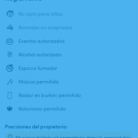
🧒
No apto para niños
🦓
Animales no aceptados
🎂
Eventos autorizados
🥂
Alcohol autorizado
🚭
Espacio fumador
🎶
Música permitida
🩱
Nadar en burkini permitido
🍁
Naturismo permitido
Precisiones del propietario:
Musique tolérée et animations dans le respect des