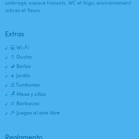
ombragé​,​ espace transats​,​ WC et frigo​,​ environnement
arbres et fleurs.
Extras
💻 Wi-Fi
🚿 Ducha
🚽 Baños
☀️ Jardín
⛱️ Tumbonas
🪑 Mesa y sillas
🍖 Barbacoa
🥏 Juegos al aire libre
Reglamento