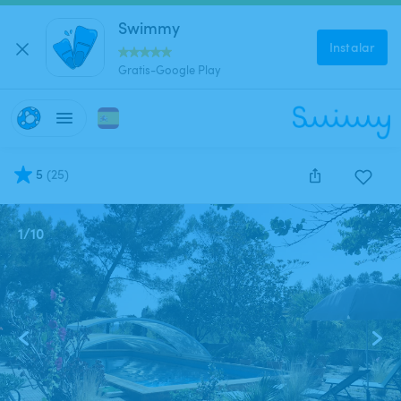
Swimmy
Instalar
Gratis-Google Play
5
(
25
)
1
/
10