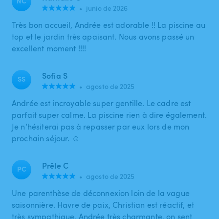
NC
•
junio de 2026
Très bon accueil, Andrée est adorable !! La piscine au
top et le jardin très apaisant. Nous avons passé un
excellent moment !!!!
Sofia S
SS
•
agosto de 2025
Andrée est incroyable super gentille. Le cadre est
parfait super calme. La piscine rien à dire également.
Je n’hésiterai pas à repasser par eux lors de mon
prochain séjour. ☺️
Prêle C
PC
•
agosto de 2025
Une parenthèse de déconnexion loin de la vague
saisonnière. Havre de paix, Christian est réactif, et
très sympathique, Andrée très charmante, on sent