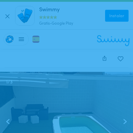
Swimmy
Instalar
Gratis-Google Play
Este anuncio está cerrado y no se puede reservar.
1
/
3