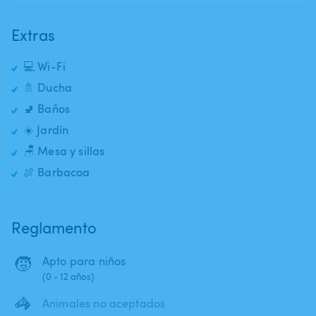
Extras
💻 Wi-Fi
🚿 Ducha
🚽 Baños
☀️ Jardín
🪑 Mesa y sillas
🍖 Barbacoa
Reglamento
🧒
Apto para niños
(0 - 12 años)
🦓
Animales no aceptados