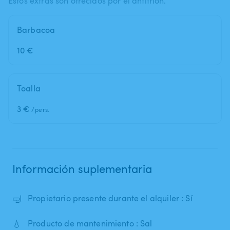
Estos extras son ofrecidos por el anfitrión.
Barbacoa
10 €
Toalla
3 €
/pers.
Información suplementaria
🤿
Propietario presente durante el alquiler : Sí
💧
Producto de mantenimiento : Sal