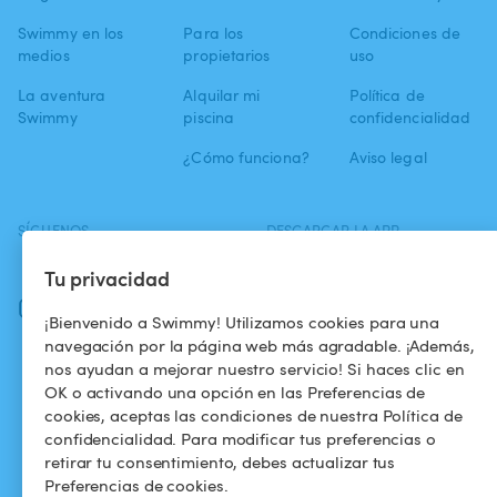
Swimmy en los
Para los
Condiciones de
medios
propietarios
uso
La aventura
Alquilar mi
Política de
Swimmy
piscina
confidencialidad
¿Cómo funciona?
Aviso legal
SÍGUENOS
DESCARGAR LA APP
Facebook
Tu privacidad
Instagram
¡Bienvenido a Swimmy! Utilizamos cookies para una
navegación por la página web más agradable. ¡Además,
nos ayudan a mejorar nuestro servicio! Si haces clic en
OK o activando una opción en las Preferencias de
cookies, aceptas las condiciones de nuestra Política de
confidencialidad. Para modificar tus preferencias o
retirar tu consentimiento, debes actualizar tus
Preferencias de cookies.