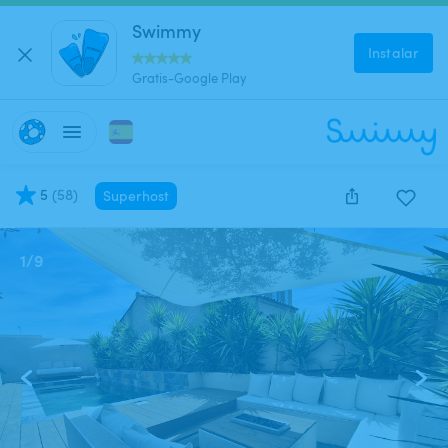
Swimmy
Instalar
Gratis-Google Play
5
(
58
)
Superhost
1
/
9