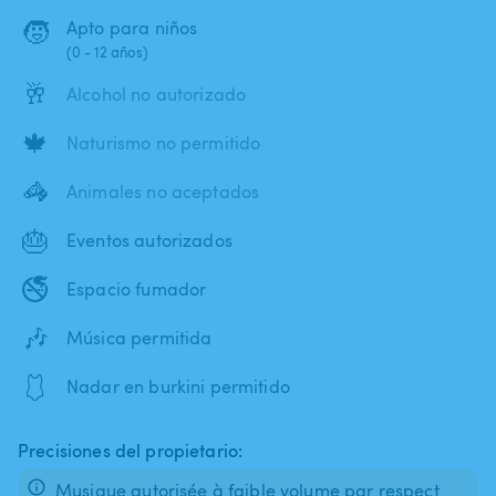
🧒
Apto para niños
(0 - 12 años)
🥂
Alcohol no autorizado
🍁
Naturismo no permitido
🦓
Animales no aceptados
🎂
Eventos autorizados
🚭
Espacio fumador
🎶
Música permitida
🩱
Nadar en burkini permitido
Precisiones del propietario:
Musique autorisée à faible volume par respect