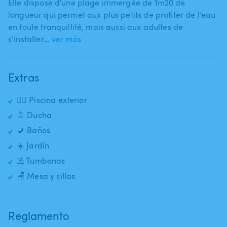
Elle dispose d'une plage immergée de 1m20 de
longueur qui permet aux plus petits de profiter de l’eau
en toute tranquillité​,​ mais aussi aux adultes de
s’installer…
ver más
Extras
🏊‍♂️ Piscina exterior
🚿 Ducha
🚽 Baños
☀️ Jardín
⛱️ Tumbonas
🪑 Mesa y sillas
Reglamento