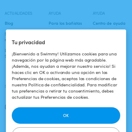
ACTUALIDADES
AYUDA
AYUDA
Blog
Para los bañistas
Centro de ayuda
Swimmy en los
Para los
Condiciones de
medios
propietarios
uso
Tu privacidad
La aventura
Alquilar mi
Política de
¡Bienvenido a Swimmy! Utilizamos cookies para una
Swimmy
piscina
confidencialidad
navegación por la página web más agradable.
¡Además, nos ayudan a mejorar nuestro servicio! Si
¿Cómo funciona?
Aviso legal
haces clic en OK o activando una opción en las
Preferencias de cookies, aceptas las condiciones de
nuestra Política de confidencialidad. Para modificar
SÍGUENOS
DESCARGAR LA APP
tus preferencias o retirar tu consentimiento, debes
Facebook
actualizar tus Preferencias de cookies.
Instagram
OK