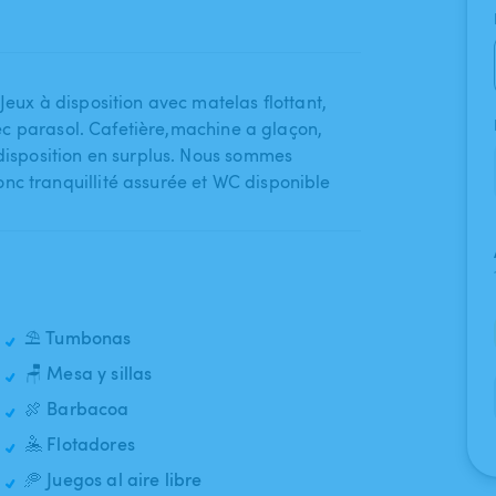
eux à disposition avec matelas flottant​,​
ec parasol. Cafetière​,​machine a glaçon​,​
à disposition en surplus. Nous sommes
nc tranquillité assurée et WC disponible
⛱️ Tumbonas
🪑 Mesa y sillas
🍖 Barbacoa
🤽 Flotadores
🥏 Juegos al aire libre