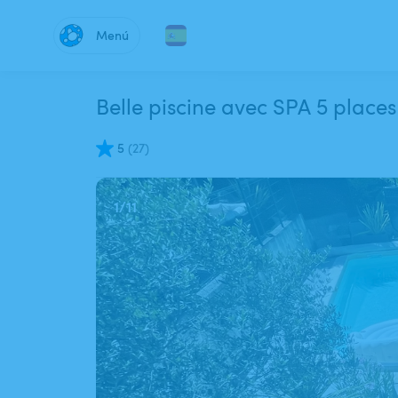
Menú
Belle piscine avec SPA 5 places
5
(
27
)
1
/
11