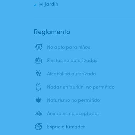
☀️ Jardín
Reglamento
🧒
No apto para niños
🎂
Fiestas no autorizadas
🥂
Alcohol no autorizado
🩱
Nadar en burkini no permitido
🍁
Naturismo no permitido
🦓
Animales no aceptados
🚭
Espacio fumador