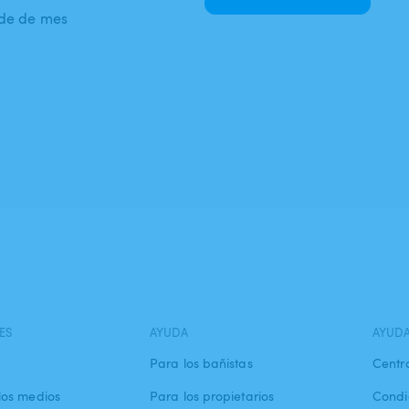
nde de mes
ES
AYUDA
AYUD
Para los bañistas
Centr
los medios
Para los propietarios
Condi