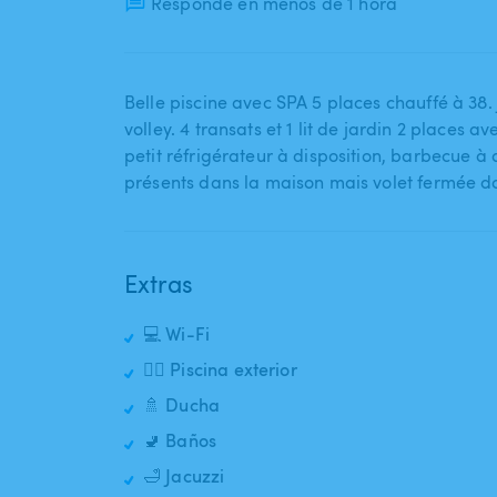
Responde en menos de 1 hora
Belle piscine avec SPA 5 places chauffé à 38. J
volley. 4 transats et 1 lit de jardin 2 places av
petit réfrigérateur à disposition​,​ barbecue 
présents dans la maison mais volet fermée do
Extras
💻 Wi-Fi
🏊‍♂️ Piscina exterior
🚿 Ducha
🚽 Baños
🛁 Jacuzzi