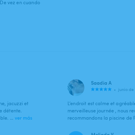
: De vez en cuando
Saadia A
•
junio de
ne, jacuzzi et
L’endroit est calme et agréab
e détente.
merveilleuse journée , nous re
ble. …
ver más
recommandons la piscine de Pe
Melinda V