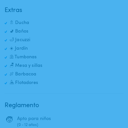
Extras
🚿 Ducha
🚽 Baños
🛁 Jacuzzi
☀️ Jardín
⛱️ Tumbonas
🪑 Mesa y sillas
🍖 Barbacoa
🤽 Flotadores
Reglamento
🧒
Apto para niños
(0 - 12 años)