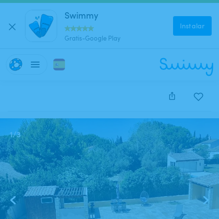
Swimmy
Instalar
Gratis-Google Play
Este anuncio está cerrado y no se puede reservar.
1
/
3