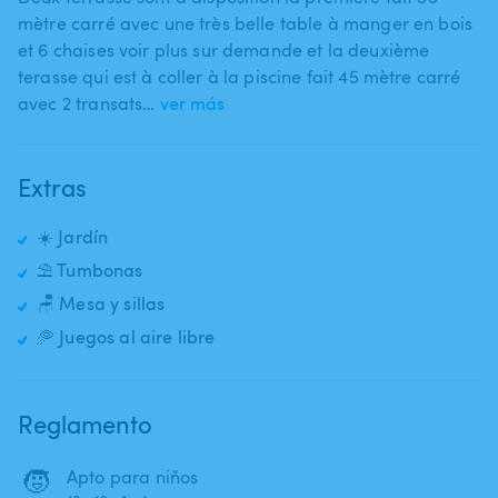
mètre carré avec une très belle table à manger en bois
et 6 chaises voir plus sur demande et la deuxième
terasse qui est à coller à la piscine fait 45 mètre carré
avec 2 transats​…
ver más
Extras
☀️ Jardín
⛱️ Tumbonas
🪑 Mesa y sillas
🥏 Juegos al aire libre
Reglamento
🧒
Apto para niños