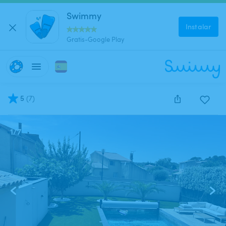
Swimmy
Instalar
Gratis-Google Play
5
(
7
)
1
/
7