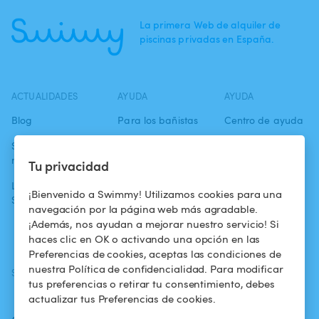
La primera Web de alquiler de
piscinas privadas en España.
ACTUALIDADES
AYUDA
AYUDA
Blog
Para los bañistas
Centro de ayuda
Swimmy en los
Para los
Condiciones de
medios
propietarios
uso
Tu privacidad
La aventura
Alquilar mi
Política de
¡Bienvenido a Swimmy! Utilizamos cookies para una
Swimmy
piscina
confidencialidad
navegación por la página web más agradable.
¡Además, nos ayudan a mejorar nuestro servicio! Si
¿Cómo funciona?
Aviso legal
haces clic en OK o activando una opción en las
Preferencias de cookies, aceptas las condiciones de
nuestra Política de confidencialidad. Para modificar
SÍGUENOS
DESCARGAR LA APP
tus preferencias o retirar tu consentimiento, debes
Facebook
actualizar tus Preferencias de cookies.