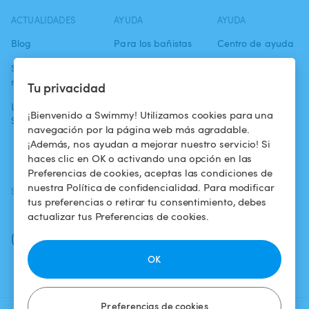
ACTUALIDADES
AYUDA
AYUDA
Blog
Para los bañistas
Centro de ayuda
Swimmy en los
Para los
Condiciones de
medios
propietarios
uso
Tu privacidad
La aventura
Alquilar mi
Política de
¡Bienvenido a Swimmy! Utilizamos cookies para una
Swimmy
piscina
confidencialidad
navegación por la página web más agradable.
¡Además, nos ayudan a mejorar nuestro servicio! Si
¿Cómo funciona?
Aviso legal
haces clic en OK o activando una opción en las
Preferencias de cookies, aceptas las condiciones de
nuestra Política de confidencialidad. Para modificar
SÍGUENOS
DESCARGAR LA APP
tus preferencias o retirar tu consentimiento, debes
Facebook
actualizar tus Preferencias de cookies.
Instagram
OK
Preferencias de cookies