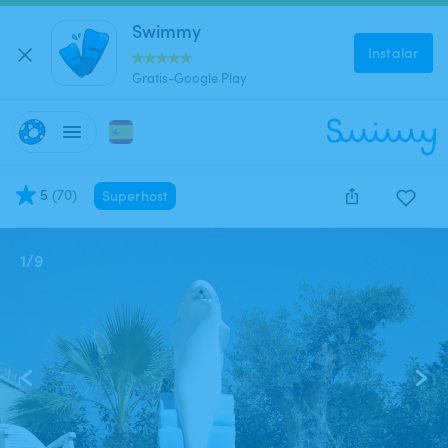
Swimmy
Instalar
Gratis-Google Play
5
(
70
)
Superhost
1
/
9