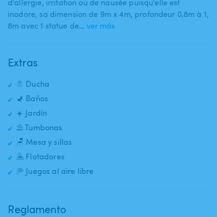
d'allergie​,​ irritation ou de nausée puisqu'elle est
inodore​,​ sa dimension de 9m x 4m​,​ profondeur 0​,​8m à 1​,​
8m avec 1 statue de…
ver más
Extras
🚿 Ducha
🚽 Baños
☀️ Jardín
⛱️ Tumbonas
🪑 Mesa y sillas
🤽 Flotadores
🥏 Juegos al aire libre
Reglamento