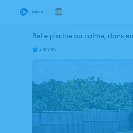
Menú
Belle piscine au calme, dans 
4.97
(
38
)
1
/
3