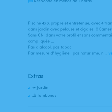
Responde en menos de 2 horas
Piscine 4x8​,​ propre et entretenue​,​ avec 4 transa
dans jardin avec pelouse et cigales !!! Caméra 
Sans CNI dans votre profil et sans commentaires
compliquée ...
Pas d alcool​,​ pas tabac.
Par mesure d' hygiène : pas naturisme​,​ ni…
v
Extras
☀️ Jardín
⛱️ Tumbonas