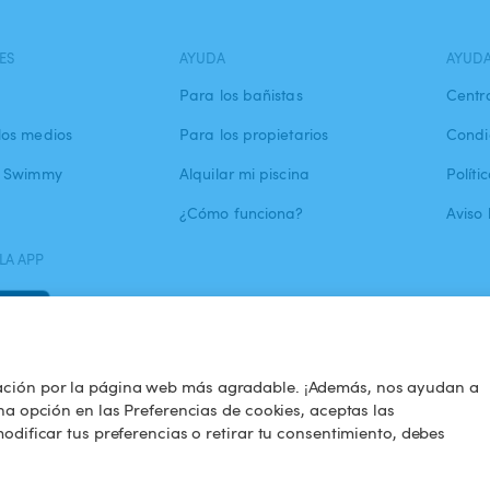
ES
AYUDA
AYUD
Para los bañistas
Centr
los medios
Para los propietarios
Condi
a Swimmy
Alquilar mi piscina
Políti
¿Cómo funciona?
Aviso 
LA APP
ación por la página web más agradable. ¡Además, nos ayudan a
na opción en las Preferencias de cookies, aceptas las
odificar tus preferencias o retirar tu consentimiento, debes