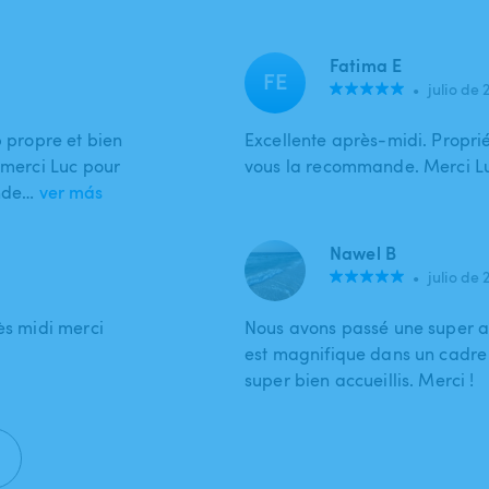
Fatima E
FE
•
julio de 
p propre et bien
Excellente après-midi. Propriét
 merci Luc pour
vous la recommande. Merci L
ande…
ver más
Nawel B
•
julio de 
ès midi merci
Nous avons passé une super ap
est magnifique dans un cadre
super bien accueillis. Merci !