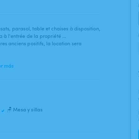
ts​,​ parasol​,​ table et chaises à disposition​,​
à l'entrée de la propriété ...
 anciens positifs​,​ la location sera
er más
🪑 Mesa y sillas