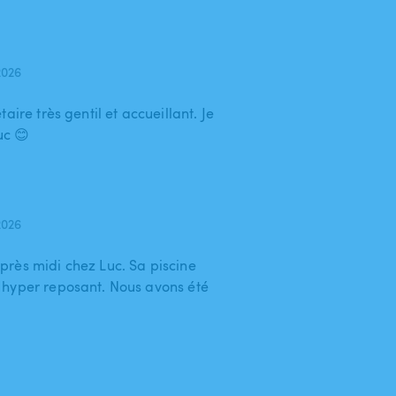
2026
aire très gentil et accueillant. Je
uc 😊
2026
rès midi chez Luc. Sa piscine
 hyper reposant. Nous avons été