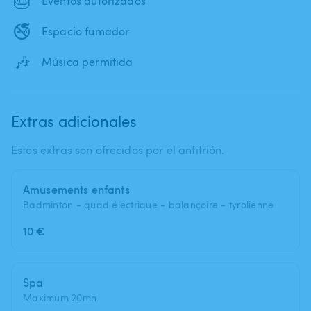
🎂
Eventos autorizados
🚭
Espacio fumador
🎶
Música permitida
Extras adicionales
Estos extras son ofrecidos por el anfitrión.
Amusements enfants
Badminton - quad électrique - balançoire - tyrolienne
10 €
Spa
Maximum 20mn