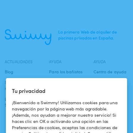
La primera Web de alquiler de
piscinas privadas en España.
ACTUALIDADES
AYUDA
AYUDA
Blog
Para los bañistas
Centro de ayuda
Swimmy en los
Para los
Condiciones de
medios
propietarios
uso
Tu privacidad
La aventura
Alquilar mi
Política de
¡Bienvenido a Swimmy! Utilizamos cookies para una
Swimmy
piscina
confidencialidad
navegación por la página web más agradable.
¡Además, nos ayudan a mejorar nuestro servicio! Si
¿Cómo funciona?
Aviso legal
haces clic en OK o activando una opción en las
Preferencias de cookies, aceptas las condiciones de