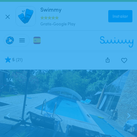
Swimmy
Instalar
Gratis-Google Play
5
(
21
)
1
/
4