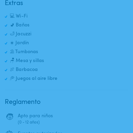
Extras
💻 Wi-Fi
🚽 Baños
🛁 Jacuzzi
☀️ Jardín
⛱️ Tumbonas
🪑 Mesa y sillas
🍖 Barbacoa
🥏 Juegos al aire libre
Reglamento
🧒
Apto para niños
(0 - 12 años)