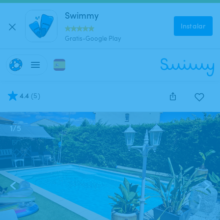
Swimmy
Instalar
Gratis-Google Play
4.4
(
5
)
1
/
5