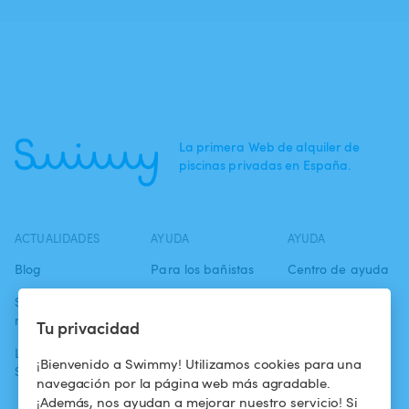
La primera Web de alquiler de
piscinas privadas en España.
ACTUALIDADES
AYUDA
AYUDA
Blog
Para los bañistas
Centro de ayuda
Swimmy en los
Para los
Condiciones de
medios
propietarios
uso
Tu privacidad
La aventura
Alquilar mi
Política de
¡Bienvenido a Swimmy! Utilizamos cookies para una
Swimmy
piscina
confidencialidad
navegación por la página web más agradable.
¡Además, nos ayudan a mejorar nuestro servicio! Si
¿Cómo funciona?
Aviso legal