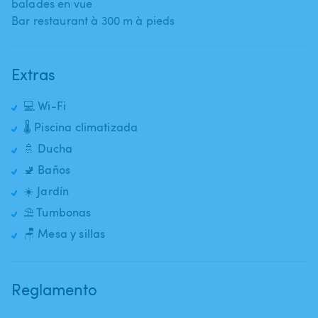
balades en vue
Bar restaurant à 300 m à pieds
Extras
💻 Wi-Fi
🌡️ Piscina climatizada
🚿 Ducha
🚽 Baños
☀️ Jardín
⛱️ Tumbonas
🪑 Mesa y sillas
Reglamento