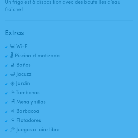
Un frigo est à disposition avec des bouteilles d’eau
fraîche !
Extras
💻 Wi-Fi
🌡️ Piscina climatizada
🚽 Baños
🛁 Jacuzzi
☀️ Jardín
⛱️ Tumbonas
🪑 Mesa y sillas
🍖 Barbacoa
🤽 Flotadores
🥏 Juegos al aire libre