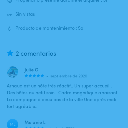
🤿
Propietario presente durante el alquiler : Sí
👀
Sin vistas
💧
Producto de mantenimiento : Sal
2 comentarios
Julie O
•
septiembre de 2020
Arnaud est un hôte très réactif.. Un super accueil..
Des hôtes au petit soin.. Cadre magnifique apaisant..
La campagne à deux pas de la ville Une après midi
fort agréable..
Melanie L
ML