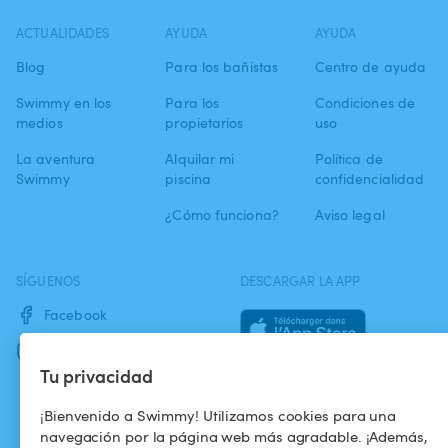
ACTUALIDADES
AYUDA
AYUDA
Blog
Para los bañistas
Centro de ayuda
Swimmy en los
Para los
Condiciones de
medios
propietarios
uso
La aventura
Alquilar mi
Política de
Swimmy
piscina
confidencialidad
¿Cómo funciona?
Aviso legal
SÍGUENOS
DESCARGAR LA APP
Facebook
Instagram
Tu privacidad
¡Bienvenido a Swimmy! Utilizamos cookies para una
navegación por la página web más agradable. ¡Además,