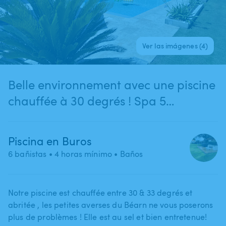
Ver las imágenes (4)
Belle environnement avec une piscine
chauffée à 30 degrés ! Spa 5
personnes disponible ! bouée,
trampoline à disposition à 2 min de
Piscina en Buros
Pau (Buros)
6 bañistas
• 4 horas mínimo
• Baños
Notre piscine est chauffée entre 30 & 33 degrés et
abritée ​,​ les petites averses du Béarn ne vous poserons
plus de problèmes ! Elle est au sel et bien entretenue!