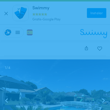
Swimmy
Instalar
Gratis-Google Play
Este anuncio está cerrado y no se puede reservar.
1
/
4