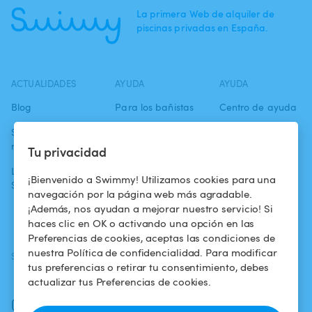
La primera Web de alquiler de
piscinas privadas en España.
ACTUALIDADES
AYUDA
AYUDA
Blog
Para los bañistas
Centro de ayuda
Swimmy en los
Para los
Condiciones de
medios
propietarios
uso
Tu privacidad
La aventura
Alquilar mi
Política de
¡Bienvenido a Swimmy! Utilizamos cookies para una
Swimmy
piscina
confidencialidad
navegación por la página web más agradable.
¡Además, nos ayudan a mejorar nuestro servicio! Si
¿Cómo funciona?
Aviso legal
haces clic en OK o activando una opción en las
Preferencias de cookies, aceptas las condiciones de
nuestra Política de confidencialidad. Para modificar
SÍGUENOS
DESCARGAR LA APP
tus preferencias o retirar tu consentimiento, debes
Facebook
actualizar tus Preferencias de cookies.
Instagram