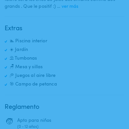
grands . Que le positif :) …
ver más
Extras
🏊 Piscina interior
☀️ Jardín
⛱️ Tumbonas
🪑 Mesa y sillas
🥏 Juegos al aire libre
🎯 Campo de petanca
Reglamento
🧒
Apto para niños
(0 - 12 años)