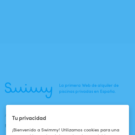
La primera Web de alquiler de
piscinas privadas en España.
ACTUALIDADES
AYUDA
AYUDA
Tu privacidad
Blog
Para los bañistas
Centro de ayuda
¡Bienvenido a Swimmy! Utilizamos cookies para una