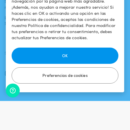
navegación por la página web más agradable.
Swimmy en los
Para los
Condiciones de
¡Además, nos ayudan a mejorar nuestro servicio! Si
medios
propietarios
uso
haces clic en OK o activando una opción en las
La aventura
Alquilar mi
Política de
Preferencias de cookies, aceptas las condiciones de
Swimmy
piscina
confidencialidad
nuestra Política de confidencialidad. Para modificar
tus preferencias o retirar tu consentimiento, debes
¿Cómo funciona?
Aviso legal
actualizar tus Preferencias de cookies.
SÍGUENOS
DESCARGAR LA APP
OK
Facebook
Instagram
Preferencias de cookies