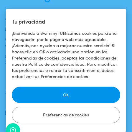
ACTUALIDADES
AYUDA
AYUDA
Tu privacidad
Blog
Para los bañistas
Centro de ayuda
¡Bienvenido a Swimmy! Utilizamos cookies para una
navegación por la página web más agradable.
Swimmy en los
Para los
Condiciones de
¡Además, nos ayudan a mejorar nuestro servicio! Si
medios
propietarios
uso
haces clic en OK o activando una opción en las
La aventura
Alquilar mi
Política de
Preferencias de cookies, aceptas las condiciones de
Swimmy
piscina
confidencialidad
nuestra Política de confidencialidad. Para modificar
tus preferencias o retirar tu consentimiento, debes
¿Cómo funciona?
Aviso legal
actualizar tus Preferencias de cookies.
SÍGUENOS
DESCARGAR LA APP
OK
Facebook
Instagram
Preferencias de cookies