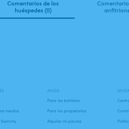
Comentarios de los
Comentarios
huéspedes (0)
anfitrion
ES
AYUDA
AYUD
Para los bañistas
Centr
los medios
Para los propietarios
Condi
a Swimmy
Alquilar mi piscina
Políti