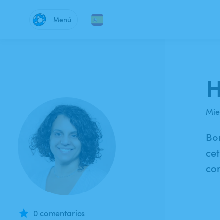
Menú
H
Mie
Bon
cet
co
0 comentarios