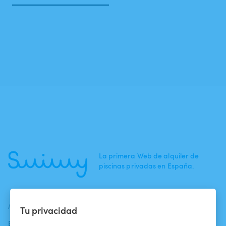
La primera Web de alquiler de
piscinas privadas en España.
ACTUALIDADES
AYUDA
AYUDA
Tu privacidad
Blog
Para los bañistas
Centro de ayuda