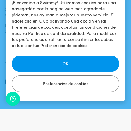
¡Bienvenido a Swimmy! Utilizamos cookies para una
navegación por la página web más agradable.
Swimmy en los
Para los
Condiciones de
¡Además, nos ayudan a mejorar nuestro servicio! Si
medios
propietarios
uso
haces clic en OK o activando una opción en las
La aventura
Alquilar mi
Política de
Preferencias de cookies, aceptas las condiciones de
Swimmy
piscina
confidencialidad
nuestra Política de confidencialidad. Para modificar
tus preferencias o retirar tu consentimiento, debes
¿Cómo funciona?
Aviso legal
actualizar tus Preferencias de cookies.
SÍGUENOS
DESCARGAR LA APP
OK
Facebook
Instagram
Preferencias de cookies