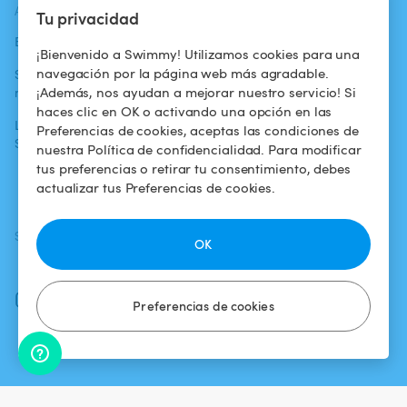
ACTUALIDADES
AYUDA
AYUDA
Tu privacidad
Blog
Para los bañistas
Centro de ayuda
¡Bienvenido a Swimmy! Utilizamos cookies para una
navegación por la página web más agradable.
Swimmy en los
Para los
Condiciones de
¡Además, nos ayudan a mejorar nuestro servicio! Si
medios
propietarios
uso
haces clic en OK o activando una opción en las
La aventura
Alquilar mi
Política de
Preferencias de cookies, aceptas las condiciones de
Swimmy
piscina
confidencialidad
nuestra Política de confidencialidad. Para modificar
tus preferencias o retirar tu consentimiento, debes
¿Cómo funciona?
Aviso legal
actualizar tus Preferencias de cookies.
SÍGUENOS
DESCARGAR LA APP
OK
Facebook
Instagram
Preferencias de cookies