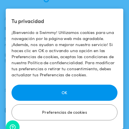
ACTUALIDADES
AYUDA
AYUDA
Tu privacidad
Blog
Para los bañistas
Centro de ayuda
¡Bienvenido a Swimmy! Utilizamos cookies para una
navegación por la página web más agradable.
Swimmy en los
Para los
Condiciones de
¡Además, nos ayudan a mejorar nuestro servicio! Si
medios
propietarios
uso
haces clic en OK o activando una opción en las
La aventura
Alquilar mi
Política de
Preferencias de cookies, aceptas las condiciones de
Swimmy
piscina
confidencialidad
nuestra Política de confidencialidad. Para modificar
tus preferencias o retirar tu consentimiento, debes
¿Cómo funciona?
Aviso legal
actualizar tus Preferencias de cookies.
SÍGUENOS
DESCARGAR LA APP
OK
Facebook
Instagram
Preferencias de cookies