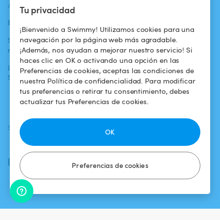
ACTUALIDADES
AYUDA
AYUDA
Tu privacidad
Blog
Para los bañistas
Centro de ayuda
¡Bienvenido a Swimmy! Utilizamos cookies para una
navegación por la página web más agradable.
Swimmy en los
Para los
Condiciones de
¡Además, nos ayudan a mejorar nuestro servicio! Si
medios
propietarios
uso
haces clic en OK o activando una opción en las
La aventura
Alquilar mi
Política de
Preferencias de cookies, aceptas las condiciones de
Swimmy
piscina
confidencialidad
nuestra Política de confidencialidad. Para modificar
tus preferencias o retirar tu consentimiento, debes
¿Cómo funciona?
Aviso legal
actualizar tus Preferencias de cookies.
SÍGUENOS
DESCARGAR LA APP
OK
Facebook
Instagram
Preferencias de cookies