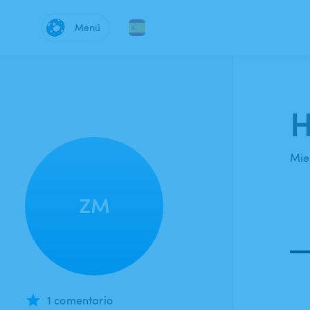
Menú
H
Mie
ZM
1 comentario