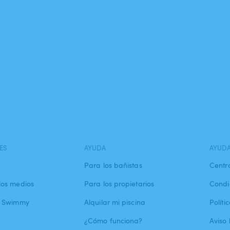
ES
AYUDA
AYUD
Para los bañistas
Centr
los medios
Para los propietarios
Condi
a Swimmy
Alquilar mi piscina
Políti
¿Cómo funciona?
Aviso 