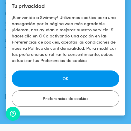
ACTUALIDADES
AYUDA
AYUDA
Tu privacidad
Blog
Para los bañistas
Centro de ayuda
¡Bienvenido a Swimmy! Utilizamos cookies para una
navegación por la página web más agradable.
Swimmy en los
Para los
Condiciones de
¡Además, nos ayudan a mejorar nuestro servicio! Si
medios
propietarios
uso
haces clic en OK o activando una opción en las
La aventura
Alquilar mi
Política de
Preferencias de cookies, aceptas las condiciones de
Swimmy
piscina
confidencialidad
nuestra Política de confidencialidad. Para modificar
tus preferencias o retirar tu consentimiento, debes
¿Cómo funciona?
Aviso legal
actualizar tus Preferencias de cookies.
SÍGUENOS
DESCARGAR LA APP
OK
Facebook
Instagram
Preferencias de cookies