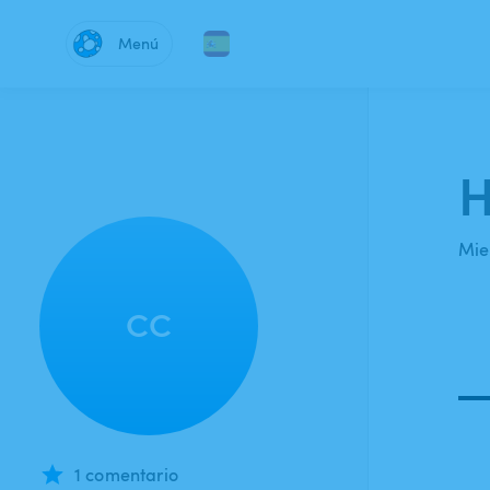
Menú
H
Mie
CC
1 comentario