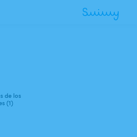
.
 de los
es (1)