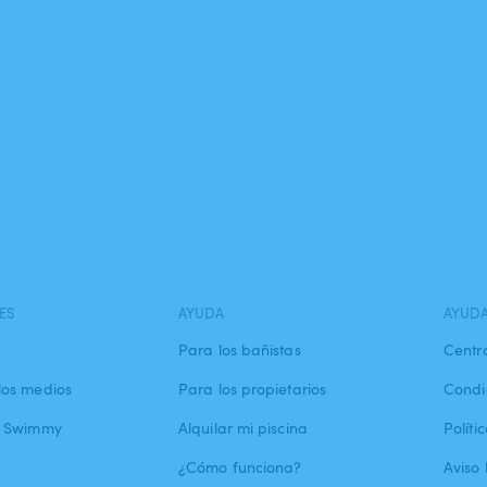
ES
AYUDA
AYUD
Para los bañistas
Centr
los medios
Para los propietarios
Condi
a Swimmy
Alquilar mi piscina
Políti
¿Cómo funciona?
Aviso 