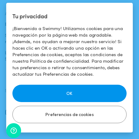
ACTUALIDADES
AYUDA
AYUDA
Tu privacidad
Blog
Para los bañistas
Centro de ayuda
¡Bienvenido a Swimmy! Utilizamos cookies para una
navegación por la página web más agradable.
Swimmy en los
Para los
Condiciones de
¡Además, nos ayudan a mejorar nuestro servicio! Si
medios
propietarios
uso
haces clic en OK o activando una opción en las
La aventura
Alquilar mi
Política de
Preferencias de cookies, aceptas las condiciones de
Swimmy
piscina
confidencialidad
nuestra Política de confidencialidad. Para modificar
tus preferencias o retirar tu consentimiento, debes
¿Cómo funciona?
Aviso legal
actualizar tus Preferencias de cookies.
SÍGUENOS
DESCARGAR LA APP
OK
Facebook
Instagram
Preferencias de cookies