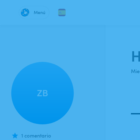
Menú
H
Mie
ZB
1 comentario