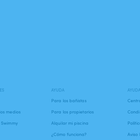
ES
AYUDA
AYUD
Para los bañistas
Centr
los medios
Para los propietarios
Condi
a Swimmy
Alquilar mi piscina
Políti
¿Cómo funciona?
Aviso 