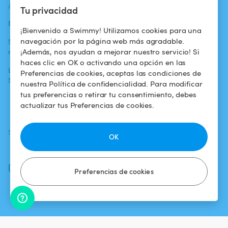
ACTUALIDADES
AYUDA
AYUDA
Tu privacidad
Blog
Para los bañistas
Centro de ayuda
¡Bienvenido a Swimmy! Utilizamos cookies para una
navegación por la página web más agradable.
Swimmy en los
Para los
Condiciones de
¡Además, nos ayudan a mejorar nuestro servicio! Si
medios
propietarios
uso
haces clic en OK o activando una opción en las
La aventura
Alquilar mi
Política de
Preferencias de cookies, aceptas las condiciones de
Swimmy
piscina
confidencialidad
nuestra Política de confidencialidad. Para modificar
tus preferencias o retirar tu consentimiento, debes
¿Cómo funciona?
Aviso legal
actualizar tus Preferencias de cookies.
SÍGUENOS
DESCARGAR LA APP
OK
Facebook
Instagram
Preferencias de cookies