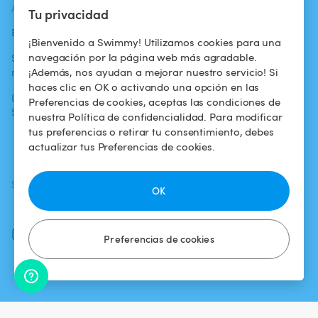
ACTUALIDADES
AYUDA
AYUDA
Tu privacidad
Blog
Para los bañistas
Centro de ayuda
¡Bienvenido a Swimmy! Utilizamos cookies para una
navegación por la página web más agradable.
Swimmy en los
Para los
Condiciones de
¡Además, nos ayudan a mejorar nuestro servicio! Si
medios
propietarios
uso
haces clic en OK o activando una opción en las
La aventura
Alquilar mi
Política de
Preferencias de cookies, aceptas las condiciones de
Swimmy
piscina
confidencialidad
nuestra Política de confidencialidad. Para modificar
tus preferencias o retirar tu consentimiento, debes
¿Cómo funciona?
Aviso legal
actualizar tus Preferencias de cookies.
SÍGUENOS
DESCARGAR LA APP
OK
Facebook
Instagram
Preferencias de cookies