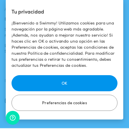
ACTUALIDADES
AYUDA
AYUDA
Tu privacidad
Blog
Para los bañistas
Centro de ayuda
¡Bienvenido a Swimmy! Utilizamos cookies para una
navegación por la página web más agradable.
Swimmy en los
Para los
Condiciones de
¡Además, nos ayudan a mejorar nuestro servicio! Si
medios
propietarios
uso
haces clic en OK o activando una opción en las
La aventura
Alquilar mi
Política de
Preferencias de cookies, aceptas las condiciones de
Swimmy
piscina
confidencialidad
nuestra Política de confidencialidad. Para modificar
tus preferencias o retirar tu consentimiento, debes
¿Cómo funciona?
Aviso legal
actualizar tus Preferencias de cookies.
SÍGUENOS
DESCARGAR LA APP
OK
Facebook
Instagram
Preferencias de cookies