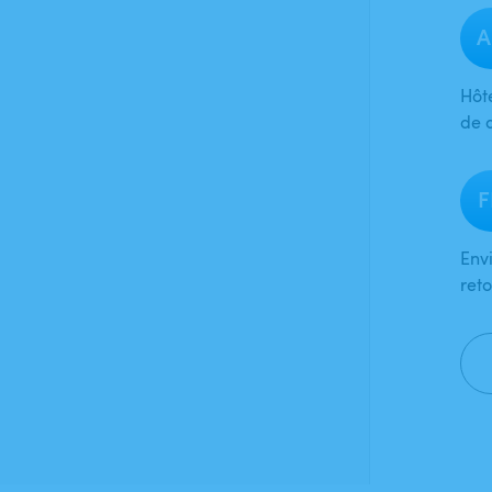
A
Hôte
de 
F
Env
ret