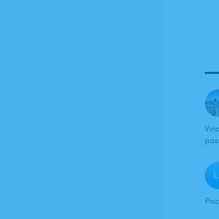
Vinc
pas
L
Pis