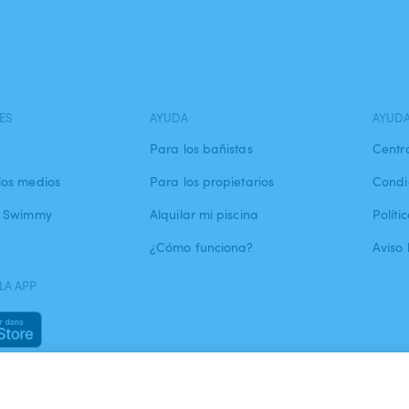
ES
AYUDA
AYUD
Para los bañistas
Centr
los medios
Para los propietarios
Condi
a Swimmy
Alquilar mi piscina
Políti
¿Cómo funciona?
Aviso 
LA APP