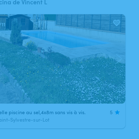
cina de Vincent L
/
11
elle piscine au sel,4x8m sans vis à vis.
5
aint-Sylvestre-sur-Lot