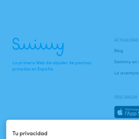
ACTUALIDAD
Blog
Swimmy en 
La primera Web de alquiler de piscinas
privadas en España.
La aventur
DESCARGAR 
Tu privacidad