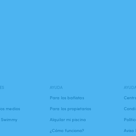
ES
AYUDA
AYUD
Para los bañistas
Centr
los medios
Para los propietarios
Condi
a Swimmy
Alquilar mi piscina
Políti
¿Cómo funciona?
Aviso 