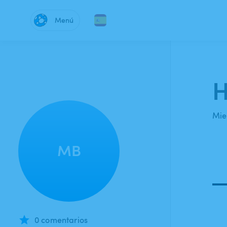
Menú
H
Mie
MB
0 comentarios