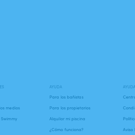
ES
AYUDA
AYUD
Para los bañistas
Centr
los medios
Para los propietarios
Condi
a Swimmy
Alquilar mi piscina
Políti
¿Cómo funciona?
Aviso 