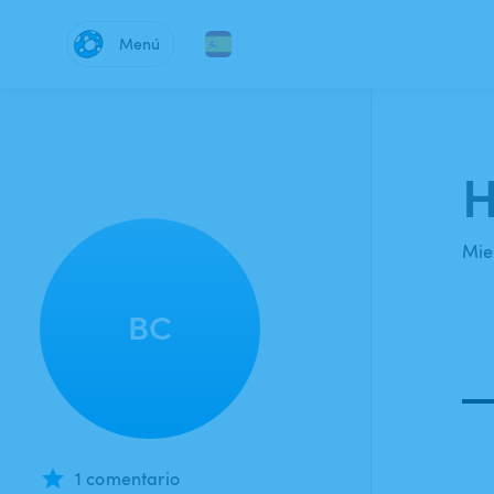
Menú
H
Mie
BC
1 comentario