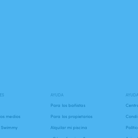
ES
AYUDA
AYUD
Para los bañistas
Centr
los medios
Para los propietarios
Condi
a Swimmy
Alquilar mi piscina
Políti