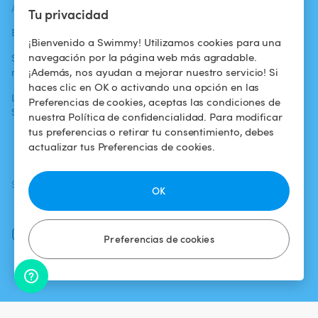
ACTUALIDADES
AYUDA
AYUDA
Tu privacidad
Blog
Para los bañistas
Centro de ayuda
¡Bienvenido a Swimmy! Utilizamos cookies para una
navegación por la página web más agradable.
Swimmy en los
Para los
Condiciones de
¡Además, nos ayudan a mejorar nuestro servicio! Si
medios
propietarios
uso
haces clic en OK o activando una opción en las
La aventura
Alquilar mi
Política de
Preferencias de cookies, aceptas las condiciones de
Swimmy
piscina
confidencialidad
nuestra Política de confidencialidad. Para modificar
tus preferencias o retirar tu consentimiento, debes
¿Cómo funciona?
Aviso legal
actualizar tus Preferencias de cookies.
SÍGUENOS
DESCARGAR LA APP
OK
Facebook
Instagram
Preferencias de cookies