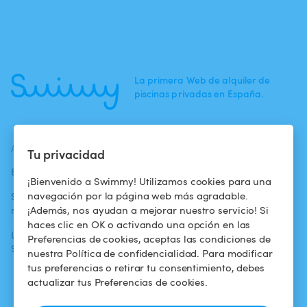
La primera Web de alquiler de
piscinas privadas en España.
ACTUALIDADES
AYUDA
AYUDA
Tu privacidad
Blog
Para los bañistas
Centro de ayuda
¡Bienvenido a Swimmy! Utilizamos cookies para una
navegación por la página web más agradable.
Swimmy en los
Para los
Condiciones de
¡Además, nos ayudan a mejorar nuestro servicio! Si
medios
propietarios
uso
haces clic en OK o activando una opción en las
La aventura
Alquilar mi
Política de
Preferencias de cookies, aceptas las condiciones de
Swimmy
piscina
confidencialidad
nuestra Política de confidencialidad. Para modificar
tus preferencias o retirar tu consentimiento, debes
¿Cómo funciona?
Aviso legal
actualizar tus Preferencias de cookies.